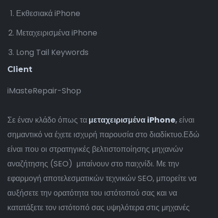
Εκθεσιακά iPhone
Μεταχειρισμένα iPhone
Long Tail Keywords
Client
iMasteRepair-Shop
Σε
έναν
κλάδο όπως τα
μεταχειρισμένα iPhone
,
είναι
σημαντικό
να
έχετε
ισχυρή
παρουσία
στο
διαδίκτυο.
Εδώ
είναι
που
οι στρατηγικές βελτιστοποίησης μηχανών
αναζήτησης (SEO) μπαίνουν στο παιχνίδι
. Με την
εφαρμογή αποτελεσματικών τεχνικών
SEO,
μπορείτε
να
αυξήσετε
την
ορατότητα
του ιστότοπού
σας
και
να
κατατάξετε
τον
ιστότοπό
σας υψηλότερα
στις μηχανές