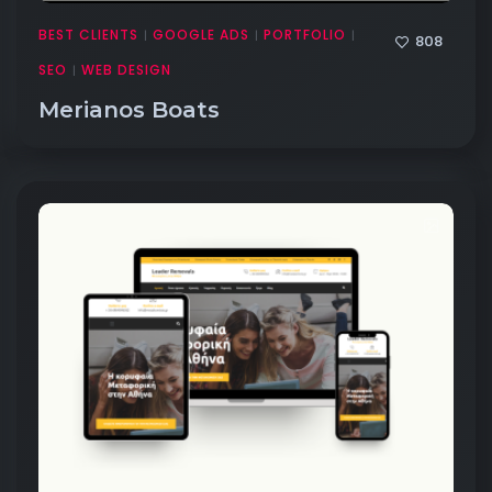
BEST CLIENTS
GOOGLE ADS
PORTFOLIO
|
|
|
808
SEO
WEB DESIGN
|
Merianos Boats