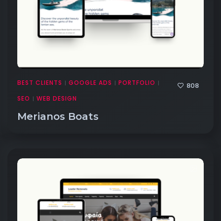
BEST CLIENTS
GOOGLE ADS
PORTFOLIO
|
|
|
808
SEO
WEB DESIGN
|
Merianos Boats