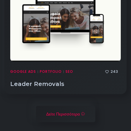
243
GOOGLE ADS
PORTFOLIO
SEO
|
|
Leader Removals
Δείτε Περισσότερα