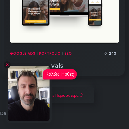
243
GOOGLE ADS
PORTFOLIO
SEO
|
|
Leader Removals
Καλώς Ήρθες
Δείτε Περισσότερα
Descal