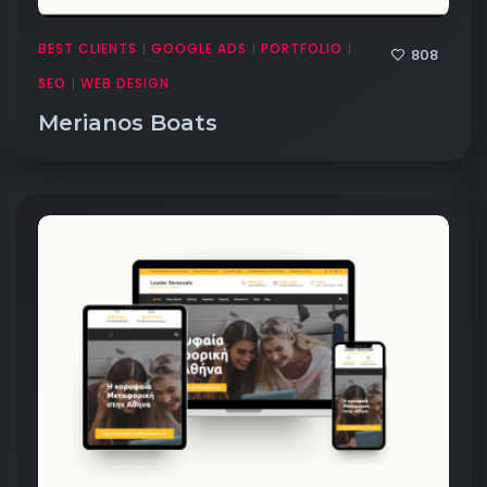
BEST CLIENTS
GOOGLE ADS
PORTFOLIO
|
|
|
808
SEO
WEB DESIGN
|
Merianos Boats