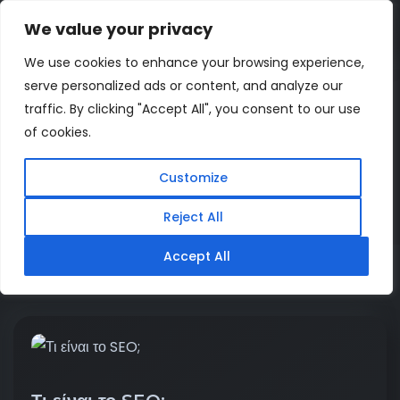
We value your privacy
ΔΩΡΕΑΝ ΕΚΤΙΜΗΣΗ
We use cookies to enhance your browsing experience,
serve personalized ads or content, and analyze our
traffic. By clicking "Accept All", you consent to our use
Κατηγορία:
Search Engine
of cookies.
Optimization
Customize
Home
Search Engine Optimization
Reject All
Accept All